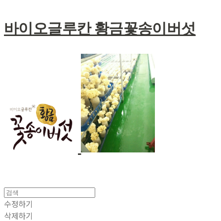
바이오글루칸 황금꽃송이버섯
수정하기
삭제하기