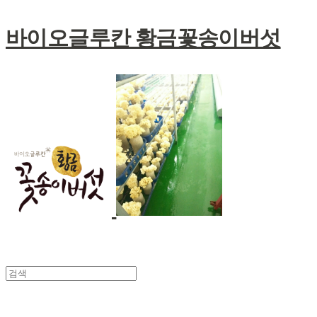
바이오글루칸 황금꽃송이버섯