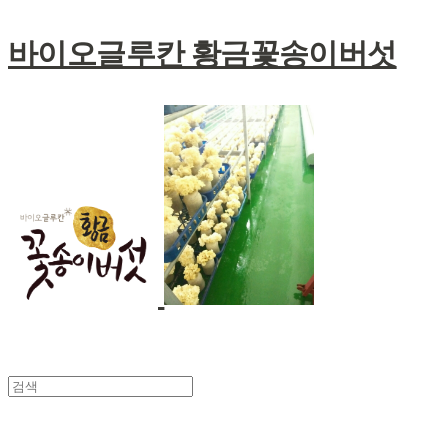
바이오글루칸 황금꽃송이버섯