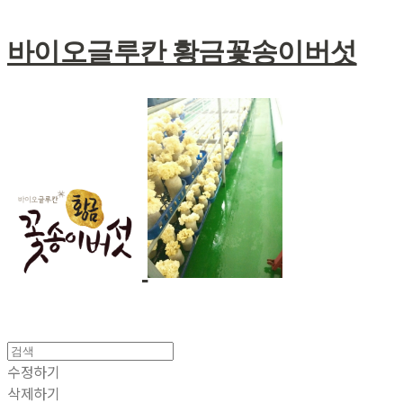
바이오글루칸 황금꽃송이버섯
수정하기
삭제하기