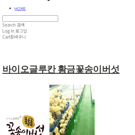
HOME
Search
검색
Log In
로그인
Cart
장바구니
바이오글루칸 황금꽃송이버섯