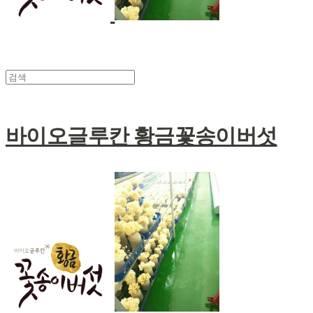
바이오글루칸 황금꽃송이버섯