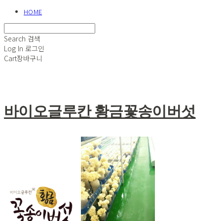
HOME
Search
검색
Log In
로그인
Cart
장바구니
바이오글루칸 황금꽃송이버섯