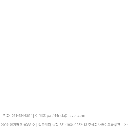
31-654-8654 | 이메일: pat444rick@naver.com
 2019-경기평택-0088 호 | 입금계좌 농협 351-1034-1252-13 주식회사바이오글루칸
| 호