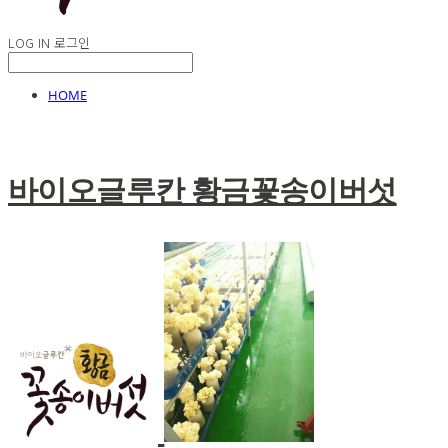
LOG IN
로그인
HOME
바이오글루칸 황금꽃송이버섯