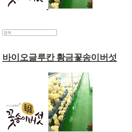
바이오글루칸 황금꽃송이버섯