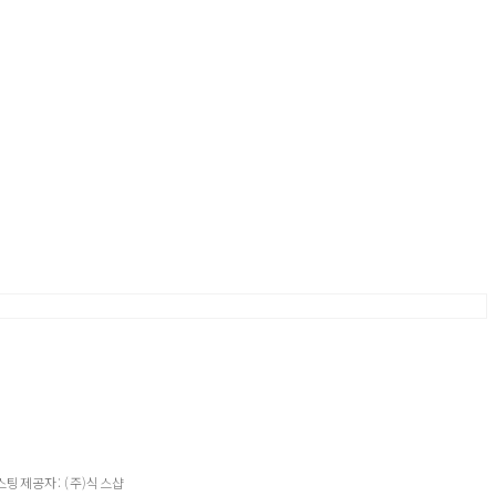
스팅제공자: (주)식스샵