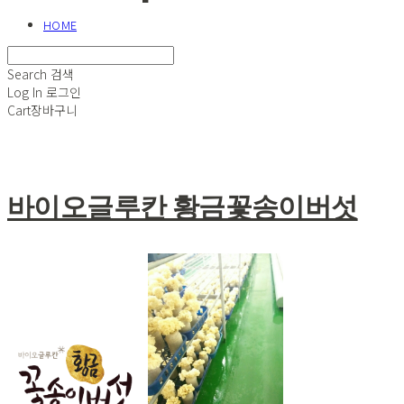
HOME
Search
검색
Log In
로그인
Cart
장바구니
바이오글루칸 황금꽃송이버섯