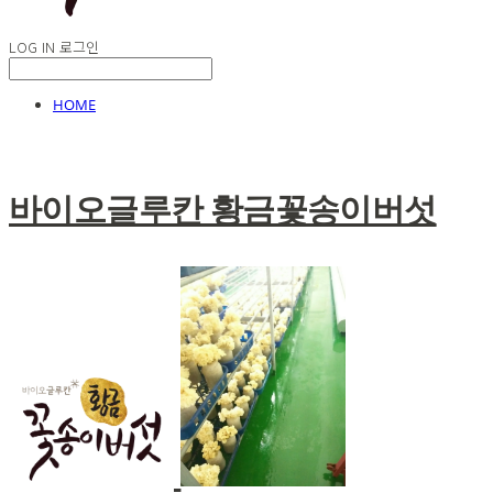
LOG IN
로그인
HOME
바이오글루칸 황금꽃송이버섯