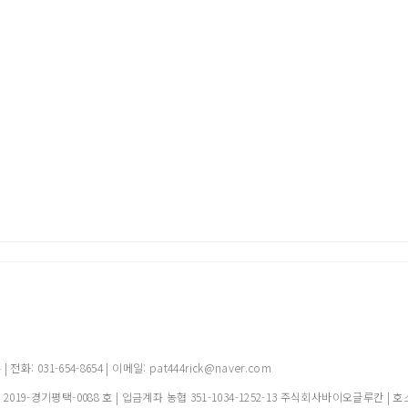
31-654-8654 | 이메일: pat444rick@naver.com
 2019-경기평택-0088 호 | 입금계좌 농협 351-1034-1252-13 주식회사바이오글루칸
| 호