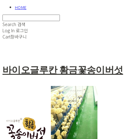
HOME
Search
검색
Log In
로그인
Cart
장바구니
바이오글루칸 황금꽃송이버섯