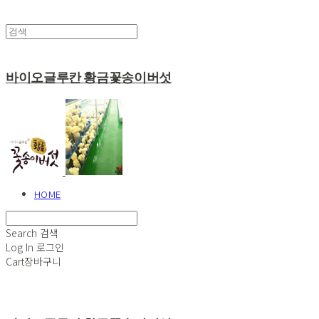
바이오글루칸 황금꽃송이버섯
HOME
Search
검색
Log In
로그인
Cart
장바구니